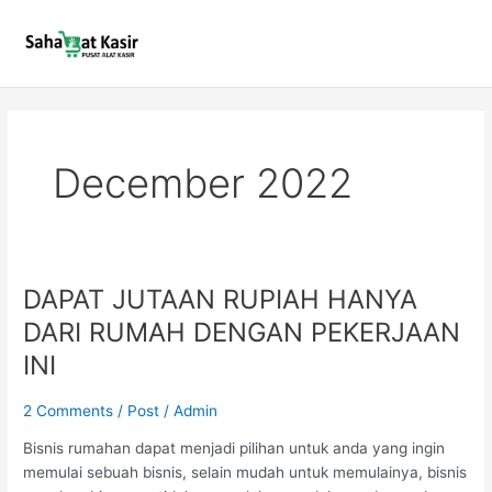
Skip
to
content
December 2022
DAPAT JUTAAN RUPIAH HANYA
DAPAT
JUTAAN
DARI RUMAH DENGAN PEKERJAAN
RUPIAH
INI
HANYA
DARI
2 Comments
/
Post
/
Admin
RUMAH
DENGAN
Bisnis rumahan dapat menjadi pilihan untuk anda yang ingin
PEKERJAAN
memulai sebuah bisnis, selain mudah untuk memulainya, bisnis
INI