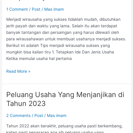
Tips
menjadi
1 Comment
/
Post
/
Mas imam
wirausaha
Menjadi wirausaha yang sukses tidaklah mudah, dibutuhkan
sukses
jerih payah dan waktu yang lama. Selain itu akan terdapat
banyak tantangan dan persaingan yang harus dilewati oleh
para wirausahawan untuk membuat usahanya menjadi sukses.
Berikut ini adalah Tips menjadi wirausaha sukses yang
mungkin bisa kalian tiru 1. Tetapkan Ide Dan Jenis Usaha
Ketika memulai usaha hal pertama
Read More »
Peluang Usaha Yang Menjanjikan di
Peluang
Usaha
Tahun 2023
Yang
Menjanjikan
2 Comments
/
Post
/
Mas imam
di
Tahun
Tahun 2022 akan berakhir, peluang usaha pasti berkembang,
2023
kalian pasti penasaran apa sih peluang usaha yang