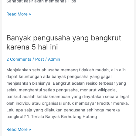
Sahabat kasir akan membahas Tips
Read More »
Banyak pengusaha yang bangkrut
Banyak
pengusaha
karena 5 hal ini
yang
bangkrut
2 Comments
/
Post
/
Admin
karena
5
Menjalankan sebuah usaha memang tidaklah mudah, alih alih
hal
dapat keuntungan ada banyak pengusaha yang gagal
ini
menjalankan bisnisnya. Bangkrut adalah resiko terbesar yang
selalu menghantui setiap pengusaha, menurut wikipedia,
bankrut adalah ketidakmampuan yang dinyatakan secara legal
oleh individu atau organisasi untuk membayar kreditur mereka.
Lalu apa saja yang dilakukan pengusaha sehingga mereka
bangkrut? 1. Terlalu Banyak Berhutang Hutang
Read More »