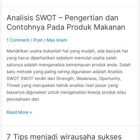
Analisis SWOT – Pengertian dan
Analisis
SWOT
Contohnya Pada Produk Makanan
–
Pengertian
1 Comment
/
Post
/
Mas imam
dan
Contohnya
Mendirikan usaha bukanlah hal yang mudah, ada banyak hal
Pada
yang harus diperhatikan sebelum memulai usaha salah
Produk
satunya adalah menganalisis kemampuan produk anda. Salah
Makanan
satu metode yang paling sering digunakan adalah Analisis
SWOT SWOT terdiri dari Strength, Weakness, Oportunity,
Threat yang merupakan teknik analisis riset pasar yang
biasanya digunakan untuk menganalisis kinerja produk atau
perusahaan dan
Read More »
7 Tips menjadi wirausaha sukses
7