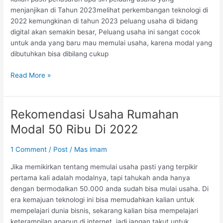
menjanjikan di Tahun 2023melihat perkembangan teknologi di
2022 kemungkinan di tahun 2023 peluang usaha di bidang
digital akan semakin besar, Peluang usaha ini sangat cocok
untuk anda yang baru mau memulai usaha, karena modal yang
dibutuhkan bisa dibilang cukup
Read More »
Rekomendasi Usaha Rumahan
Rekomendasi
Usaha
Modal 50 Ribu Di 2022
Rumahan
Modal
1 Comment
/
Post
/
Mas imam
50
Ribu
Jika memikirkan tentang memulai usaha pasti yang terpikir
Di
pertama kali adalah modalnya, tapi tahukah anda hanya
2022
dengan bermodalkan 50.000 anda sudah bisa mulai usaha. Di
era kemajuan teknologi ini bisa memudahkan kalian untuk
mempelajari dunia bisnis, sekarang kalian bisa mempelajari
keterampilan apapun di internet, jadi jangan takut untuk