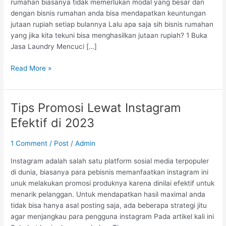
rumahan biasanya tidak memerlukan modal yang besar dan
dengan bisnis rumahan anda bisa mendapatkan keuntungan
jutaan rupiah setiap bulannya Lalu apa saja sih bisnis rumahan
yang jika kita tekuni bisa menghasilkan jutaan rupiah? 1 Buka
Jasa Laundry Mencuci […]
Read More »
Tips Promosi Lewat Instagram
Tips
Promosi
Efektif di 2023
Lewat
Instagram
1 Comment
/
Post
/
Admin
Efektif
di
Instagram adalah salah satu platform sosial media terpopuler
2023
di dunia, biasanya para pebisnis memanfaatkan instagram ini
unuk melakukan promosi produknya karena dinilai efektif untuk
menarik pelanggan. Untuk mendapatkan hasil maximal anda
tidak bisa hanya asal posting saja, ada beberapa strategi jitu
agar menjangkau para pengguna instagram Pada artikel kali ini