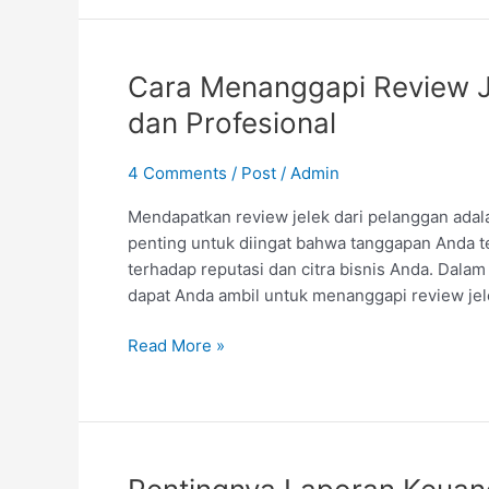
Cara
Cara Menanggapi Review Je
Menanggapi
dan Profesional
Review
Jelek
4 Comments
/
Post
/
Admin
dari
Pelanggan
Mendapatkan review jelek dari pelanggan adal
dengan
penting untuk diingat bahwa tanggapan Anda 
Bijak
terhadap reputasi dan citra bisnis Anda. Dalam
dan
dapat Anda ambil untuk menanggapi review jele
Profesional
Read More »
Pentingnya