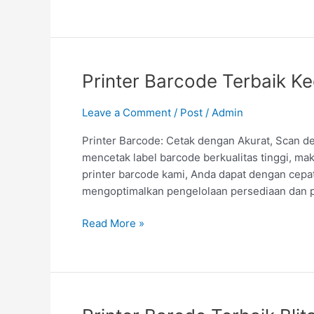
Printer
Printer Barcode Terbaik Ke
Barcode
Terbaik
Leave a Comment
/
Post
/
Admin
Kediri
Printer Barcode: Cetak dengan Akurat, Scan 
Sahabat
mencetak label barcode berkualitas tinggi, mak
Kasir
printer barcode kami, Anda dapat dengan cepa
mengoptimalkan pengelolaan persediaan dan p
Read More »
Printer