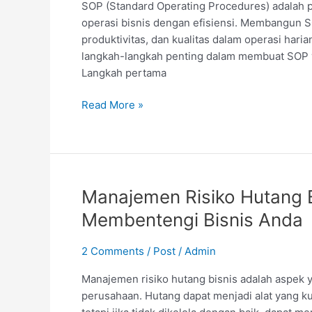
yang
SOP (Standard Operating Procedures) adalah
Efektif
operasi bisnis dengan efisiensi. Membangun SO
untuk
produktivitas, dan kualitas dalam operasi haria
Bisnis
langkah-langkah penting dalam membuat SOP yan
Anda
Langkah pertama
Read More »
Manajemen
Manajemen Risiko Hutang B
Risiko
Membentengi Bisnis Anda
Hutang
Bisnis
2 Comments
/
Post
/
Admin
:
Panduan
Manajemen risiko hutang bisnis adalah aspek
untuk
perusahaan. Hutang dapat menjadi alat yang 
Membentengi