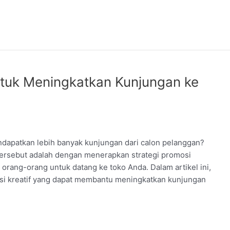
untuk Meningkatkan Kunjungan ke
endapatkan lebih banyak kunjungan dari calon pelanggan?
 tersebut adalah dengan menerapkan strategi promosi
 orang-orang untuk datang ke toko Anda. Dalam artikel ini,
si kreatif yang dapat membantu meningkatkan kunjungan