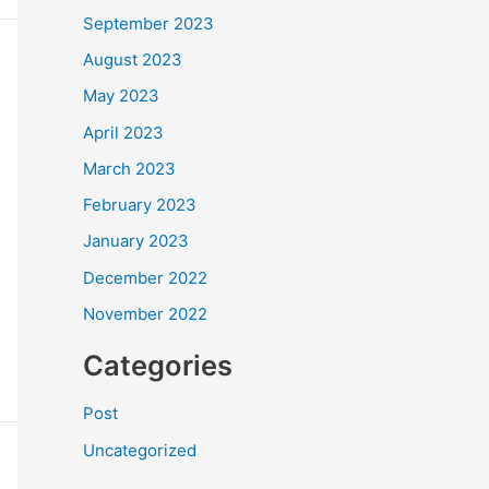
September 2023
August 2023
May 2023
April 2023
March 2023
February 2023
January 2023
December 2022
November 2022
Categories
Post
Uncategorized