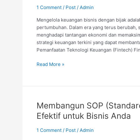
untuk
1 Comment
/
Post
/
Admin
Meningkatkan
Kesehatan
Mengelola keuangan bisnis dengan bijak adala
Finansial
pertumbuhan. Dalam era yang terus berubah, s
Bisnis
menghadapi tantangan ekonomi dan memaksimal
Anda
strategi keuangan terkini yang dapat membantu
Pemanfaatan Teknologi Keuangan (Fintech) F
Read More »
Membangun
Membangun SOP (Standard
SOP
Efektif untuk Bisnis Anda
(Standard
Operating
1 Comment
/
Post
/
Admin
Procedures)