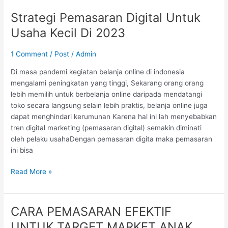
Strategi Pemasaran Digital Untuk
Strategi
Pemasaran
Usaha Kecil Di 2023
Digital
Untuk
1 Comment
/
Post
/
Admin
Usaha
Kecil
Di masa pandemi kegiatan belanja online di indonesia
Di
mengalami peningkatan yang tinggi, Sekarang orang orang
2023
lebih memilih untuk berbelanja online daripada mendatangi
toko secara langsung selain lebih praktis, belanja online juga
dapat menghindari kerumunan Karena hal ini lah menyebabkan
tren digital marketing (pemasaran digital) semakin diminati
oleh pelaku usahaDengan pemasaran digita maka pemasaran
ini bisa
Read More »
CARA PEMASARAN EFEKTIF
CARA
PEMASARAN
UNTUK TARGET MARKET ANAK