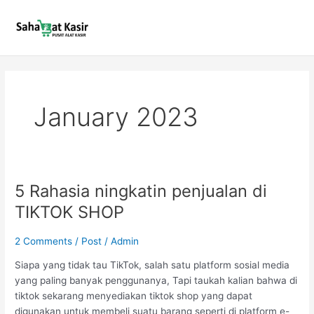
Skip
to
content
January 2023
5 Rahasia ningkatin penjualan di
5
Rahasia
TIKTOK SHOP
ningkatin
penjualan
2 Comments
/
Post
/
Admin
di
TIKTOK
Siapa yang tidak tau TikTok, salah satu platform sosial media
SHOP
yang paling banyak penggunanya, Tapi taukah kalian bahwa di
tiktok sekarang menyediakan tiktok shop yang dapat
digunakan untuk membeli suatu barang seperti di platform e-