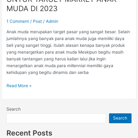
EFEKTIF
MUDA DI 2023
UNTUK
TARGET
1 Comment
/
Post
/
Admin
MARKET
ANAK
Anak muda merupakan target pasar yang sangat besar. Selain
MUDA
jumlahnya yang banyak para anak muda juga memiliki daya
DI
beli yang sangat tinggi. itulah alasan kenapa banyak produk
2023
yang menargetkan para anak muda Meskipun begitu masih
banyak tantangan yang harus kalian lalui jika ingin
menargetkan anak muda.para millennial memiliki gaya
kehidupan yang begitu dinamis dan serba
Read More »
Search
Search
Recent Posts