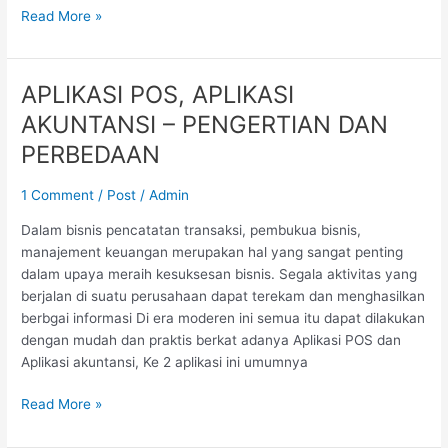
Read More »
APLIKASI POS, APLIKASI
APLIKASI
POS,
AKUNTANSI – PENGERTIAN DAN
APLIKASI
PERBEDAAN
AKUNTANSI
–
1 Comment
/
Post
/
Admin
PENGERTIAN
DAN
Dalam bisnis pencatatan transaksi, pembukua bisnis,
PERBEDAAN
manajement keuangan merupakan hal yang sangat penting
dalam upaya meraih kesuksesan bisnis. Segala aktivitas yang
berjalan di suatu perusahaan dapat terekam dan menghasilkan
berbgai informasi Di era moderen ini semua itu dapat dilakukan
dengan mudah dan praktis berkat adanya Aplikasi POS dan
Aplikasi akuntansi, Ke 2 aplikasi ini umumnya
Read More »