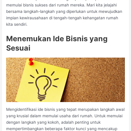
memulai bisnis sukses dari rumah mereka. Mari kita jelajahi
bersama langkah-langkah yang diperlukan untuk mewujudkan
impian kewirausahaan di tengah-tengah kehangatan rumah
kita sendiri.
Menemukan Ide Bisnis yang
Sesuai
Mengidentifikasi ide bisnis yang tepat merupakan langkah awal
yang krusial dalam memulai usaha dari rumah. Untuk memulai
dengan langkah yang kokoh, adalah penting untuk
mempertimbangkan beberapa faktor kunci yang mencakup