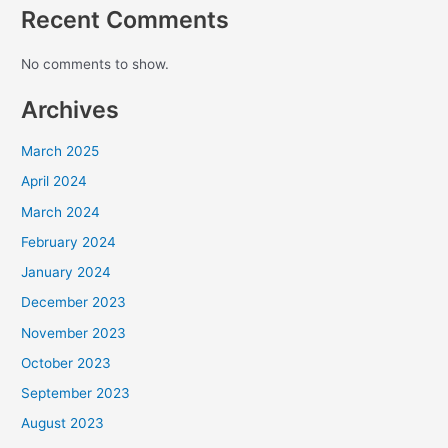
Recent Comments
No comments to show.
Archives
March 2025
April 2024
March 2024
February 2024
January 2024
December 2023
November 2023
October 2023
September 2023
August 2023