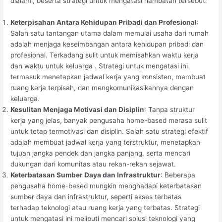
dialami, beserta strategi untuk mengatasi hambatan tersebut:
Keterpisahan Antara Kehidupan Pribadi dan Profesional
:
Salah satu tantangan utama dalam memulai usaha dari rumah
adalah menjaga keseimbangan antara kehidupan pribadi dan
profesional. Terkadang sulit untuk memisahkan waktu kerja
dan waktu untuk keluarga . Strategi untuk mengatasi ini
termasuk menetapkan jadwal kerja yang konsisten, membuat
ruang kerja terpisah, dan mengkomunikasikannya dengan
keluarga.
Kesulitan Menjaga Motivasi dan Disiplin
: Tanpa struktur
kerja yang jelas, banyak pengusaha home-based merasa sulit
untuk tetap termotivasi dan disiplin. Salah satu strategi efektif
adalah membuat jadwal kerja yang terstruktur, menetapkan
tujuan jangka pendek dan jangka panjang, serta mencari
dukungan dari komunitas atau rekan-rekan sejawat.
Keterbatasan Sumber Daya dan Infrastruktur
: Beberapa
pengusaha home-based mungkin menghadapi keterbatasan
sumber daya dan infrastruktur, seperti akses terbatas
terhadap teknologi atau ruang kerja yang terbatas. Strategi
untuk mengatasi ini meliputi mencari solusi teknologi yang