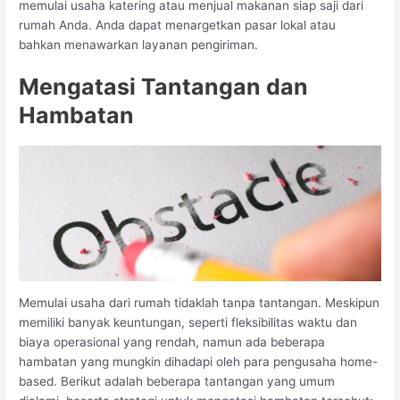
memulai usaha katering atau menjual makanan siap saji dari
rumah Anda. Anda dapat menargetkan pasar lokal atau
bahkan menawarkan layanan pengiriman.
Mengatasi Tantangan dan
Hambatan
Memulai usaha dari rumah tidaklah tanpa tantangan. Meskipun
memiliki banyak keuntungan, seperti fleksibilitas waktu dan
biaya operasional yang rendah, namun ada beberapa
hambatan yang mungkin dihadapi oleh para pengusaha home-
based. Berikut adalah beberapa tantangan yang umum