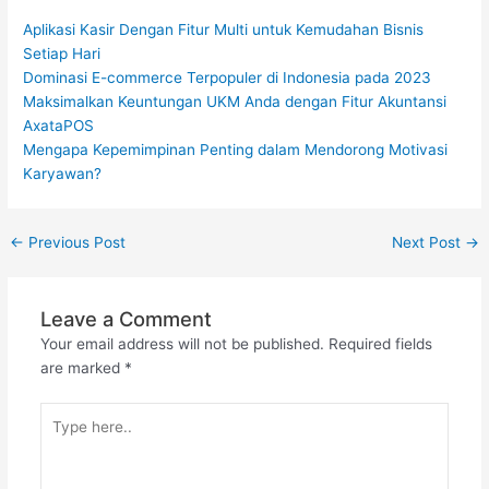
Aplikasi Kasir Dengan Fitur Multi untuk Kemudahan Bisnis
Setiap Hari
Dominasi E-commerce Terpopuler di Indonesia pada 2023
Maksimalkan Keuntungan UKM Anda dengan Fitur Akuntansi
AxataPOS
Mengapa Kepemimpinan Penting dalam Mendorong Motivasi
Karyawan?
←
Previous Post
Next Post
→
Leave a Comment
Your email address will not be published.
Required fields
are marked
*
Type
here..