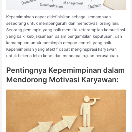
Kepemimpinan dapat didefinisikan sebagai kemampuan
seseorang untuk mempengaruhi dan memotivasi orang lain.
Seorang pemimpin yang baik memiliki keterampilan komunikasi
yang baik, kebijaksanaan dalam pengambilan keputusan, dan
kemampuan untuk memimpin dengan contoh yang baik.
Kepemimpinan yang efektif dapat menginspirasi karyawan
untuk bekerja lebih keras dan mencapai tujuan perusahaan.
Pentingnya Kepemimpinan dalam
Mendorong Motivasi Karyawan: