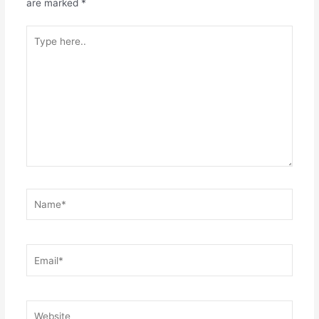
are marked
*
Type
here..
Name*
Email*
Website