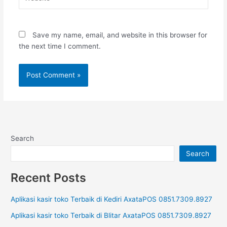
Save my name, email, and website in this browser for
the next time I comment.
Search
Search
Recent Posts
Aplikasi kasir toko Terbaik di Kediri AxataPOS 0851.7309.8927
Aplikasi kasir toko Terbaik di Blitar AxataPOS 0851.7309.8927