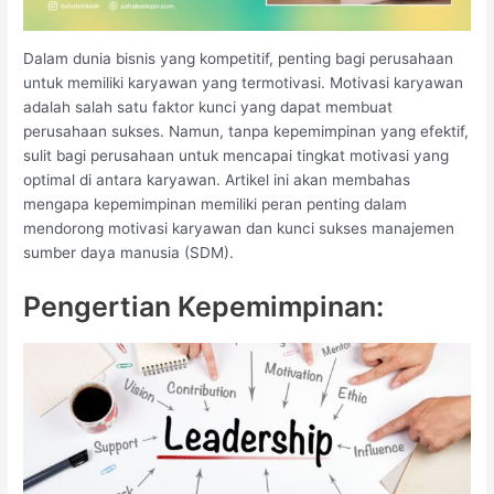
Dalam dunia bisnis yang kompetitif, penting bagi perusahaan
untuk memiliki karyawan yang termotivasi. Motivasi karyawan
adalah salah satu faktor kunci yang dapat membuat
perusahaan sukses. Namun, tanpa kepemimpinan yang efektif,
sulit bagi perusahaan untuk mencapai tingkat motivasi yang
optimal di antara karyawan. Artikel ini akan membahas
mengapa kepemimpinan memiliki peran penting dalam
mendorong motivasi karyawan dan kunci sukses manajemen
sumber daya manusia (SDM).
Pengertian Kepemimpinan: