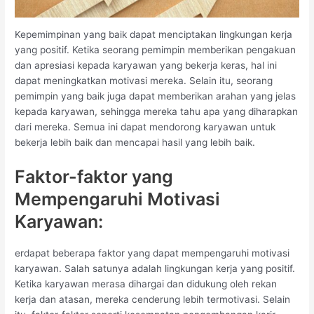
Kepemimpinan yang baik dapat menciptakan lingkungan kerja
yang positif. Ketika seorang pemimpin memberikan pengakuan
dan apresiasi kepada karyawan yang bekerja keras, hal ini
dapat meningkatkan motivasi mereka. Selain itu, seorang
pemimpin yang baik juga dapat memberikan arahan yang jelas
kepada karyawan, sehingga mereka tahu apa yang diharapkan
dari mereka. Semua ini dapat mendorong karyawan untuk
bekerja lebih baik dan mencapai hasil yang lebih baik.
Faktor-faktor yang
Mempengaruhi Motivasi
Karyawan:
erdapat beberapa faktor yang dapat mempengaruhi motivasi
karyawan. Salah satunya adalah lingkungan kerja yang positif.
Ketika karyawan merasa dihargai dan didukung oleh rekan
kerja dan atasan, mereka cenderung lebih termotivasi. Selain