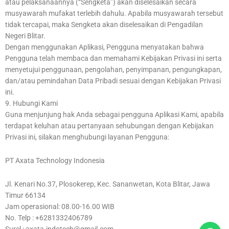
atau pelaksanaannya (“Sengketa”) akan diselesaikan secara
musyawarah mufakat terlebih dahulu. Apabila musyawarah tersebut
tidak tercapai, maka Sengketa akan diselesaikan di Pengadilan
Negeri Blitar.
Dengan menggunakan Aplikasi, Pengguna menyatakan bahwa
Pengguna telah membaca dan memahami Kebijakan Privasi ini serta
menyetujui penggunaan, pengolahan, penyimpanan, pengungkapan,
dan/atau pemindahan Data Pribadi sesuai dengan Kebijakan Privasi
ini.
9. Hubungi Kami
Guna menjunjung hak Anda sebagai pengguna Aplikasi Kami, apabila
terdapat keluhan atau pertanyaan sehubungan dengan Kebijakan
Privasi ini, silakan menghubungi layanan Pengguna:
PT Axata Technology Indonesia
Jl. Kenari No.37, Plosokerep, Kec. Sananwetan, Kota Blitar, Jawa
Timur 66134
Jam operasional: 08.00-16.00 WIB
No. Telp : +6281332406789
Surel : axata.indotech@gmail.com